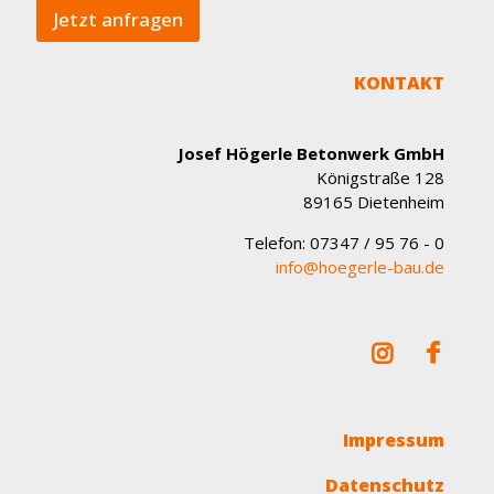
r
s
Jetzt anfragen
i
e
c
*
h
KONTAKT
t
Josef Högerle Betonwerk GmbH
Königstraße 128
89165 Dietenheim
Telefon:
07347 / 95 76 - 0
info@hoegerle-bau.de
Impressum
Datenschutz